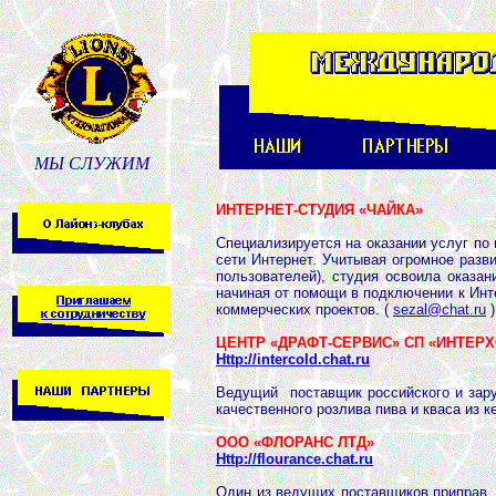
МЫ СЛУЖИМ
ИНТЕРНЕТ-СТУДИЯ «ЧАЙКА»
Специализируется на оказании услуг по
сети Интернет. Учитывая огромное разви
пользователей), студия освоила оказани
начиная от помощи в подключении к Инт
коммерческих проектов. (
sezal@chat.ru
)
ЦЕНТР «ДРАФТ-СЕРВИС» СП «ИНТЕР
Http://intercold.chat.ru
Ведущий поставщик российского и зару
качественного розлива пива и кваса из ке
ООО «ФЛОРАНС ЛТД»
Http://flourance.chat.ru
Один из ведущих поставщиков приправ, 